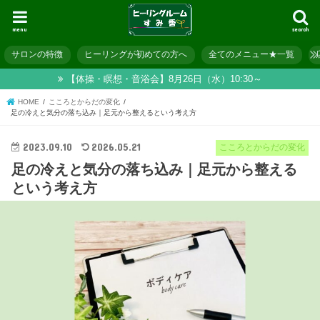
menu
search
サロンの特徴
ヒーリングが初めての方へ
全てのメニュー★一覧
【体操・瞑想・音浴会】8月26日（水）10:30～
HOME
こころとからだの変化
足の冷えと気分の落ち込み｜足元から整えるという考え方
2023.09.10
2026.05.21
こころとからだの変化
足の冷えと気分の落ち込み｜足元から整える
という考え方